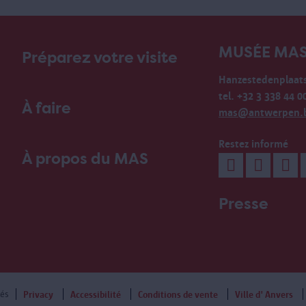
MUSÉE MA
Préparez votre visite
Hanzestedenplaats
tel. +32 3 338 44 0
À faire
mas@antwerpen.
Restez informé
À propos du MAS
Presse
vés
Privacy
Accessibilité
Conditions de vente
Ville d' Anvers