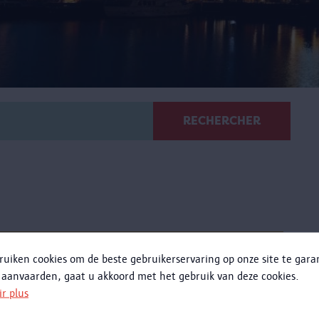
RECHERCHER
Verre au MAS
ruiken cookies om de beste gebruikerservaring op onze site te gar
 aanvaarden, gaat u akkoord met het gebruik van deze cookies.
usqu'a le 23 février 2020, vous pouviez découvrir la
ir plus
ichesse des pièces verrières de la collection MAS Halle
des Bouchers.