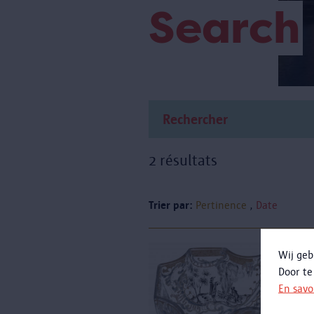
Search
2 résultats
Trier par:
Pertinence
Date
Wij geb
Door te
J
En savo
r