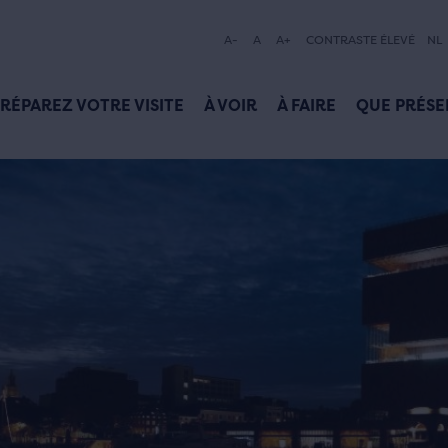
A-
A
A+
CONTRASTE ÉLEVÉ
NL
RÉPAREZ VOTRE VISITE
À VOIR
À FAIRE
QUE PRÉSE