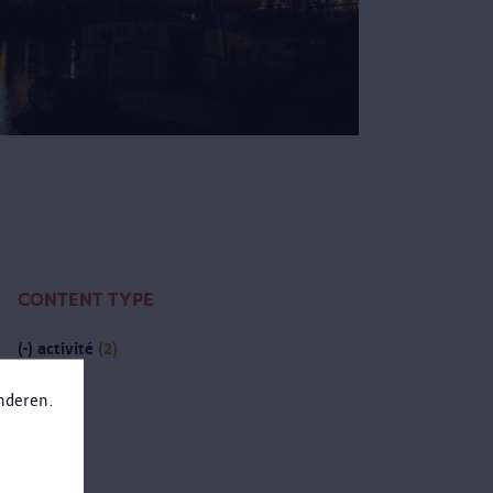
CONTENT TYPE
(-)
activité
(2)
anderen.