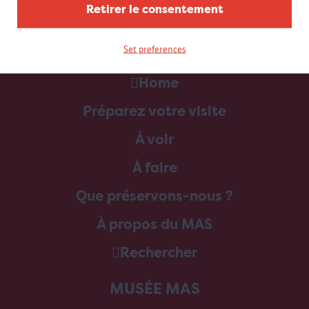
Retirer le consentement
Set preferences
Home
Préparez votre visite
À voir
À faire
Que préservons-nous ?
À propos du MAS
Rechercher
MUSÉE MAS