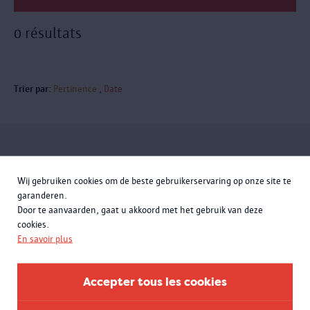
0 résultats
Trier par:
Pertinence
Date
Inscrivez-vous à la newsletter
Wij gebruiken cookies om de beste gebruikerservaring op onze site te
garanderen.
Door te aanvaarden, gaat u akkoord met het gebruik van deze
cookies.
En savoir plus
Accepter tous les cookies