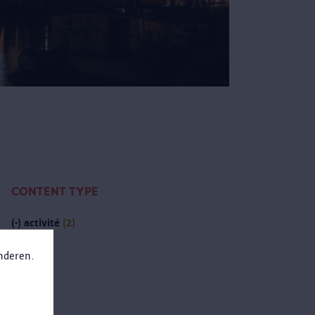
CONTENT TYPE
(-)
activité
(2)
anderen.