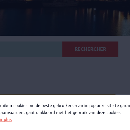
RECHERCHER
Verre au MAS
ruiken cookies om de beste gebruikerservaring op onze site te gar
 aanvaarden, gaat u akkoord met het gebruik van deze cookies.
usqu'a le 23 février 2020, vous pouviez découvrir la
ir plus
ichesse des pièces verrières de la collection MAS Halle
des Bouchers.