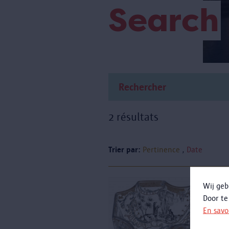
Search
2 résultats
Trier par:
Pertinence
Date
Wij geb
Door te
J
En savo
r