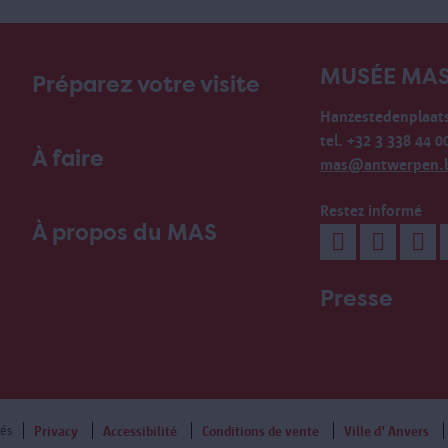
MUSÉE MA
Préparez votre visite
Hanzestedenplaats
tel. +32 3 338 44 0
À faire
mas@antwerpen.
Restez informé
À propos du MAS
Presse
vés
Privacy
Accessibilité
Conditions de vente
Ville d' Anvers