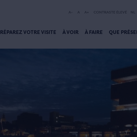
A-
A
A+
CONTRASTE ÉLEVÉ
NL
RÉPAREZ VOTRE VISITE
À VOIR
À FAIRE
QUE PRÉSE