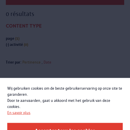
0 résultats
CONTENT TYPE
page
(1)
(-)
activité
(0)
Trier par:
Pertinence
Date
Wij gebruiken cookies om de beste gebruikerservaring op onze site te
Inscrivez-vous à la newsletter
garanderen.
Door te aanvaarden, gaat u akkoord met het gebruik van deze
cookies.
En savoir plus