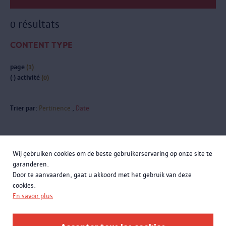
0 résultats
CONTENT TYPE
page
(1)
(-)
activité
(0)
Trier par:
Pertinence
Date
Wij gebruiken cookies om de beste gebruikerservaring op onze site te
Inscrivez-vous à la newsletter
garanderen.
Door te aanvaarden, gaat u akkoord met het gebruik van deze
cookies.
En savoir plus