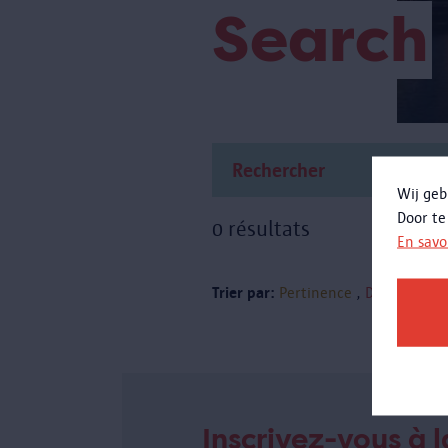
Search
Wij geb
Door te
0 résultats
En savo
Trier par:
Pertinence
Date
Inscrivez-vous à l