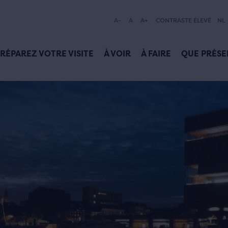
A-
A
A+
CONTRASTE ÉLEVÉ
NL
RÉPAREZ VOTRE VISITE
À VOIR
À FAIRE
QUE PRÉSE