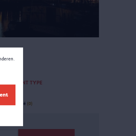
anderen.
CONTENT TYPE
ment
page
(1)
(-)
activité
(0)