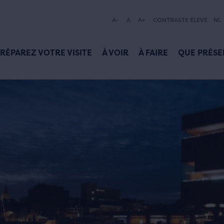
A-
A
A+
CONTRASTE ÉLEVÉ
NL
RÉPAREZ VOTRE VISITE
À VOIR
À FAIRE
QUE PRÉSE