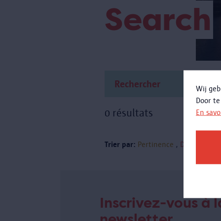
Search
Wij geb
Door te
0 résultats
En savo
Trier par:
Pertinence
Date
Inscrivez-vous à l
newsletter