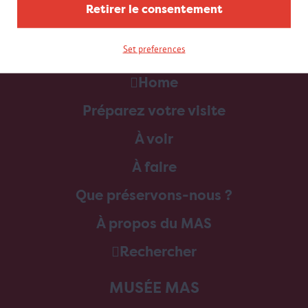
Retirer le consentement
Set preferences
Home
Préparez votre visite
À voir
À faire
Que préservons-nous ?
À propos du MAS
Rechercher
MUSÉE MAS