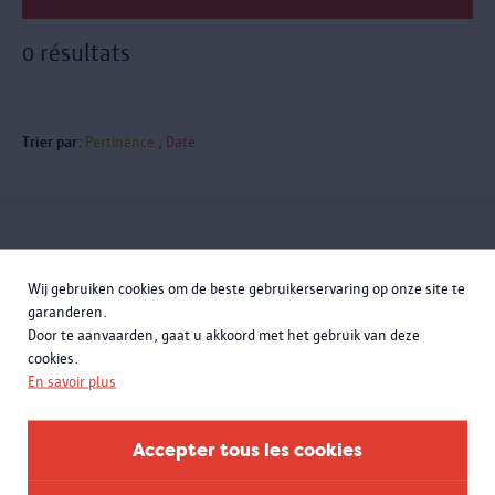
0 résultats
Trier par:
Pertinence
Date
Inscrivez-vous à la newsletter
Wij gebruiken cookies om de beste gebruikerservaring op onze site te
garanderen.
Door te aanvaarden, gaat u akkoord met het gebruik van deze
cookies.
En savoir plus
Accepter tous les cookies