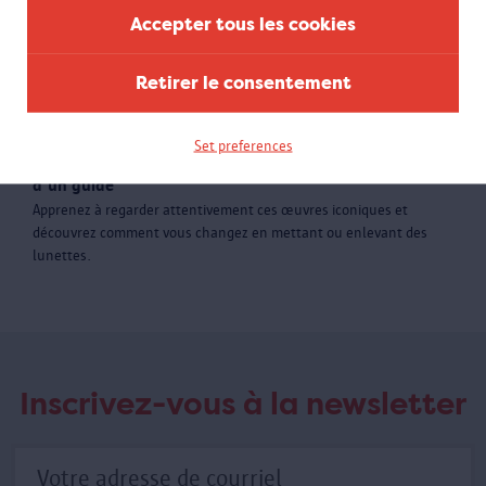
Accepter tous les cookies
Retirer le consentement
Visite guidée 'Luc Tuymans. Glasses' pour
groupes
Set preferences
Découvrez les portraits de Luc Tuymans en compagnie
d’un guide
Apprenez à regarder attentivement ces œuvres iconiques et
découvrez comment vous changez en mettant ou enlevant des
lunettes.
Inscrivez-vous à la newsletter