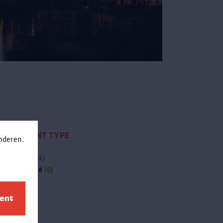
CONTENT TYPE
anderen.
(-)
page
(1)
(-)
activité
(0)
ment