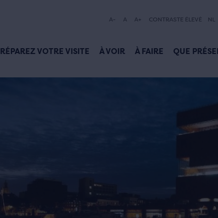
A-
A
A+
CONTRASTE ÉLEVÉ
NL
RÉPAREZ VOTRE VISITE
À VOIR
À FAIRE
QUE PRÉSE