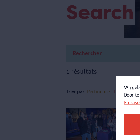
Search
1 résultats
Wij geb
Trier par:
Pertinence
Date
Door te
En savo
Q