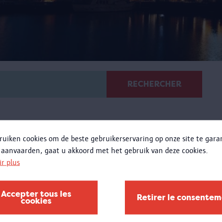
RECHERCHER
ruiken cookies om de beste gebruikerservaring op onze site te gar
 aanvaarden, gaat u akkoord met het gebruik van deze cookies.
ir plus
Atelier « 100 x Congo »
Accepter tous les
Enseignement secondaire
Retirer le consente
cookies
uelles histoires se cachent derrière les objets congolais
du MAS ? Comment sont-ils arrivés là ? Que