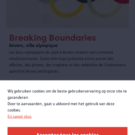
Breaking Boundaries
Anvers, ville olympique
Les Jeux olympiques de 1920 à Anvers étaient sans conteste
révolutionnaires. Cette mini expo présente entre autres des
affiches, des photos, des trophées et des médailles de l'événement
sportif et de ses participants.
Wij gebruiken cookies om de beste gebruikerservaring op onze site te
garanderen.
Door te aanvaarden, gaat u akkoord met het gebruik van deze
cookies.
En savoir plus
Accepter tous les cookies