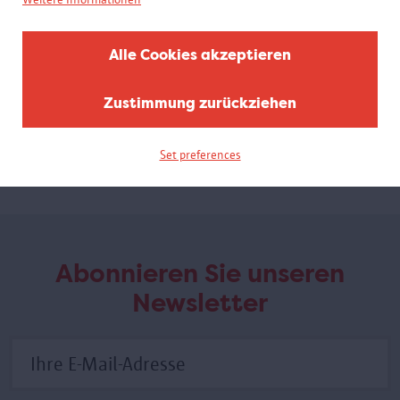
Alle Cookies akzeptieren
Breaking Boundaries
Antwerpen, Olympische Stadt
Zustimmung zurückziehen
Diese Mini-Ausstellung zeigt unter anderem Poster, Fotos,
Trophäen und Medaillen der Sportveranstaltung und ihrer
Teilnehmer.
Set preferences
Abonnieren Sie unseren
Newsletter