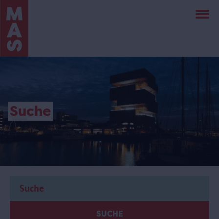
Direkt
zum
Inhalt
Suche
SUCHE