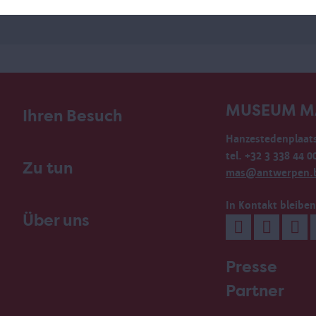
MUSEUM M
Ihren Besuch
Hanzestedenplaats
tel. +32 3 338 44 0
Zu tun
mas@antwerpen.
In Kontakt bleiben
Über uns
Presse
Partner