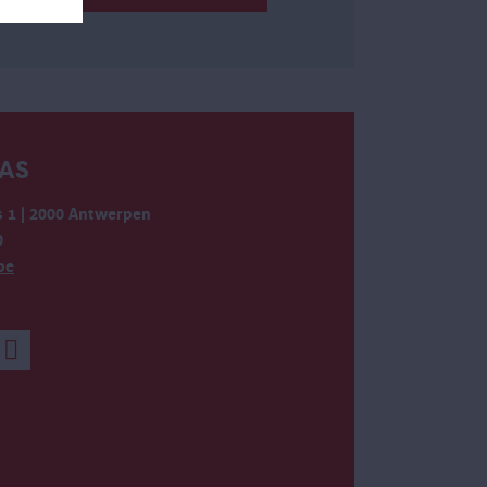
AS
 1 | 2000 Antwerpen
0
be