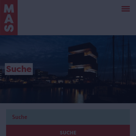
Direkt
zum
Inhalt
Suche
SUCHE