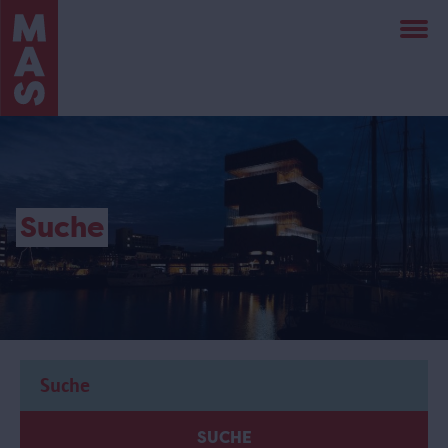
Direkt
zum
Inhalt
Suche
SUCHE