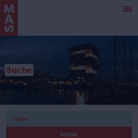
Direkt
zum
Inhalt
Suche
SUCHE