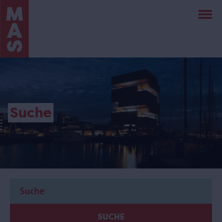
Direkt
zum
Inhalt
Suche
SUCHE