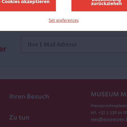
e Cookies akzeptieren
zurückziehen
ihrer Teilnehmer.
Set preferences
er
MUSEUM M
Ihren Besuch
Hanzestedenplaats
tel. +32 3 338 44 0
Zu tun
mas@antwerpen.