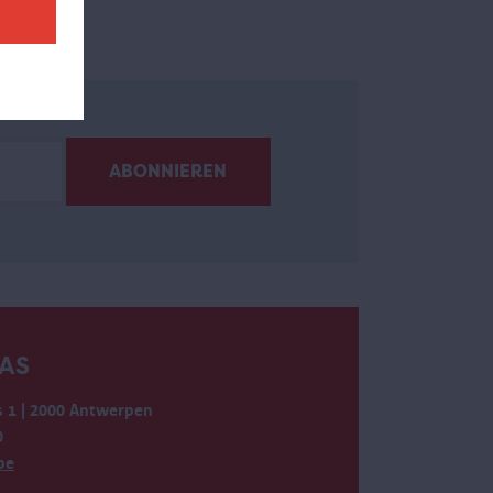
AS
 1 | 2000 Antwerpen
0
be