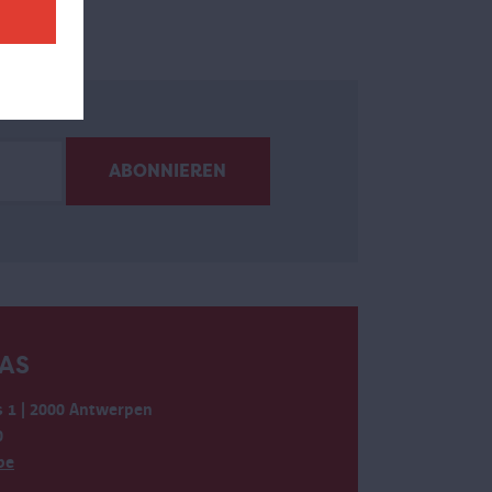
AS
 1 | 2000 Antwerpen
0
be