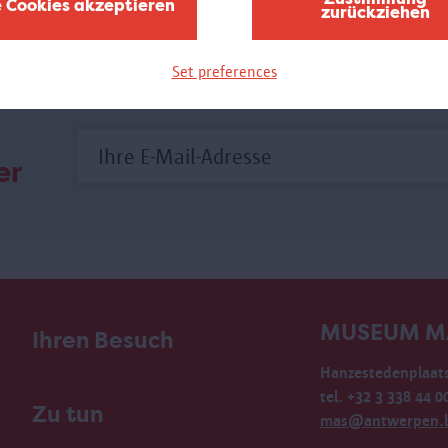
e Cookies akzeptieren
zurückziehen
ihrer Teilnehmer.
Set preferences
er
MUSEUM M
Ihren Besuch
Hanzestedenplaats
tel. +32 3 338 44 0
Zu tun
mas@antwerpen.