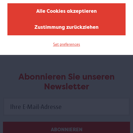
Breaking Boundaries
Alle Cookies akzeptieren
Antwerpen,Olympische Stadt
Diese Mini-Ausstellung zeigt unter anderem Poster, Fotos,
Zustimmung zurückziehen
Trophäen und Medaillen der Sportveranstaltung und ihrer
Teilnehmer.
Set preferences
Abonnieren Sie unseren
Newsletter