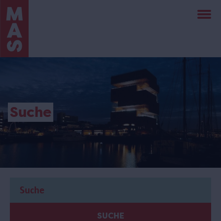
Direkt
zum
Inhalt
Suche
SUCHE