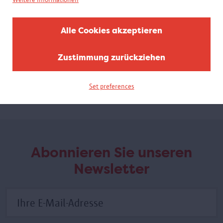
Alle Cookies akzeptieren
Breaking Boundaries
Antwerpen, Olympische Stadt
Zustimmung zurückziehen
Diese Mini-Ausstellung zeigt unter anderem Poster, Fotos,
Trophäen und Medaillen der Sportveranstaltung und ihrer
Teilnehmer.
Set preferences
Abonnieren Sie unseren
Newsletter