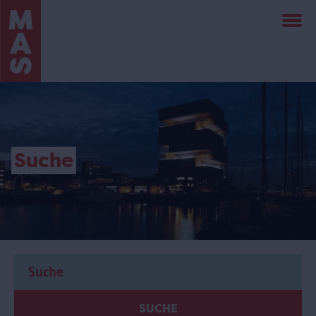
Direkt
zum
Inhalt
Suche
SUCHE