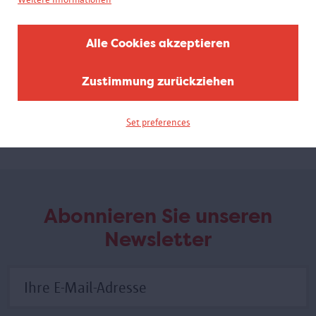
Alle Cookies akzeptieren
Breaking Boundaries
Antwerpen, Olympische Stadt
Zustimmung zurückziehen
Diese Mini-Ausstellung zeigt unter anderem Poster, Fotos,
Trophäen und Medaillen der Sportveranstaltung und ihrer
Teilnehmer.
Set preferences
Abonnieren Sie unseren
Newsletter