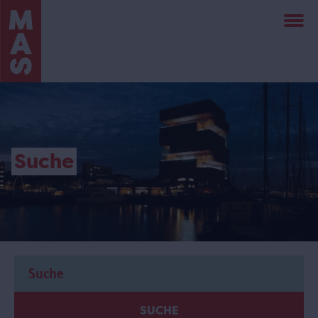
Direkt
zum
Inhalt
Suche
SUCHE