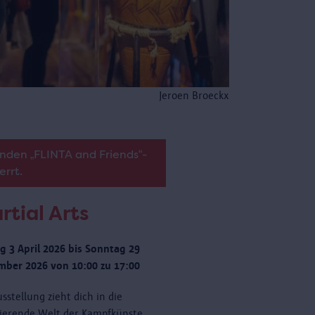
Jeroen Broeckx
nden „FLINTA and Friends“-
errt.
rtial Arts
ag 3 April 2026 bis Sonntag 29
ber 2026 von 10:00 zu 17:00
sstellung zieht dich in die
nierende Welt der Kampfkünste