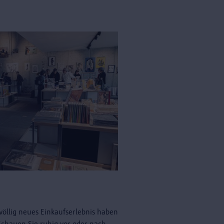
völlig neues Einkaufserlebnis haben
 Schauen Sie ruhig vor oder nach