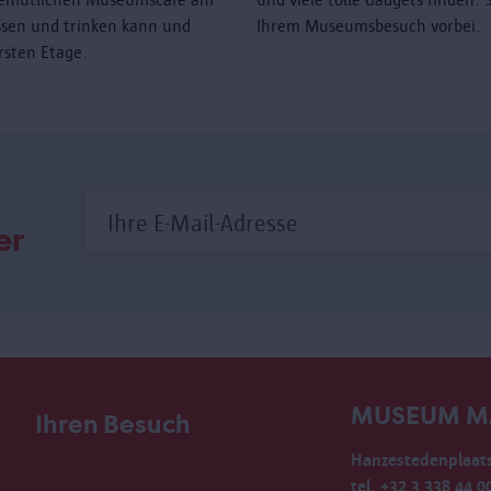
sen und trinken kann und
Ihrem Museumsbesuch vorbei.
rsten Etage.
er
MUSEUM M
Ihren Besuch
Hanzestedenplaats
tel. +32 3 338 44 0