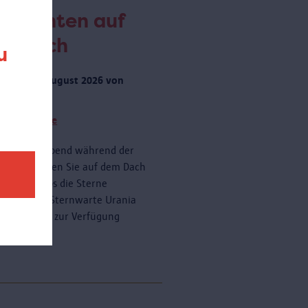
obachten auf
m Dach
u
rstag 20 August 2026 von
 zu 23:00
tere Termine
onnerstagabend während der
ferien können Sie auf dem Dach
AS kostenlos die Sterne
dern. Die Sternwarte Urania
ein Teleskop zur Verfügung
n.