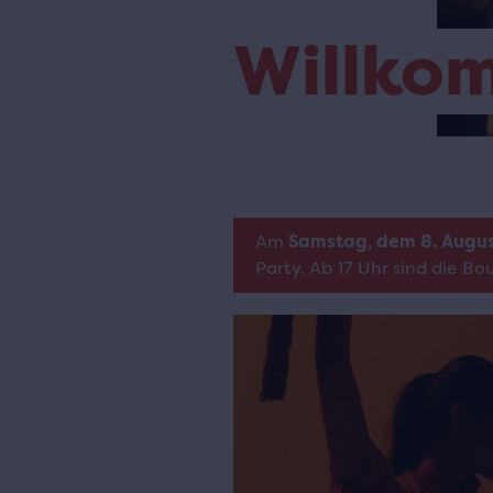
Willko
Am
Samstag, dem 8. Augu
Party. Ab 17 Uhr sind die B