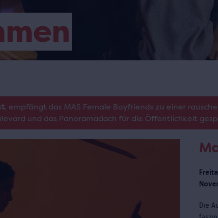
mmen
st
, empfängt das MAS Female Boyfriends zu einer rausche
oulevard und das Panoramadach für die Öffentlichkeit gesp
Ma
Freit
Novem
Die Au
faszi