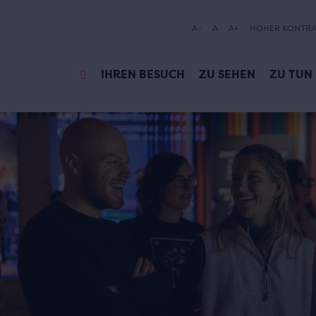
A-
A
A+
HOHER KONTRA
IHREN BESUCH
ZU SEHEN
ZU TUN