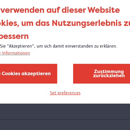
be
 verwenden auf dieser Website
de
kies, um das Nutzungserlebnis z
bessern
Donne
21:00
 Sie "Akzeptieren", um sich damit einverstanden zu erklären.
Wei
e Informationen
Am D
Schul
Zustimmung
e Cookies akzeptieren
zurückziehen
des M
bewun
wird 
Set preferences
stelle