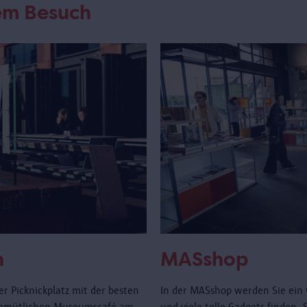
rem Besuch
n
MASshop
r Picknickplatz mit der besten
In der MASshop werden Sie ein 
gemütlichen Museumscafé am
und viele tolle Gadgets finden.