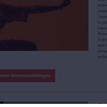
hinei
entde
Capoe
Stock
haben
Philo
Tradi
dem S
einig
stell
nserer Dauerausstellungen
St