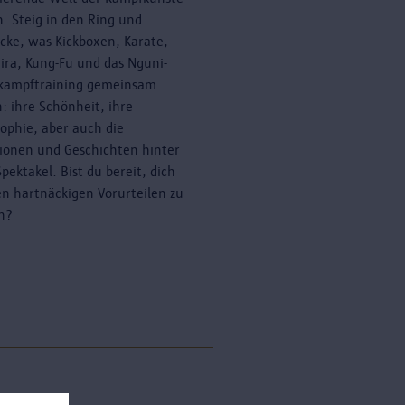
n. Steig in den Ring und
cke, was Kickboxen, Karate,
ira, Kung-Fu und das Nguni-
kampftraining gemeinsam
: ihre Schönheit, ihre
sophie, aber auch die
tionen und Geschichten hinter
pektakel. Bist du bereit, dich
en hartnäckigen Vorurteilen zu
en?
erne