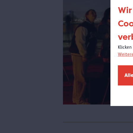
Wir
Coo
ver
Klicken
Weiter
All