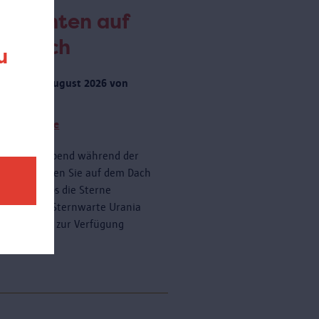
obachten auf
m Dach
u
rstag 20 August 2026 von
 zu 23:00
tere Termine
onnerstagabend während der
ferien können Sie auf dem Dach
AS kostenlos die Sterne
dern. Die Sternwarte Urania
ein Teleskop zur Verfügung
n.