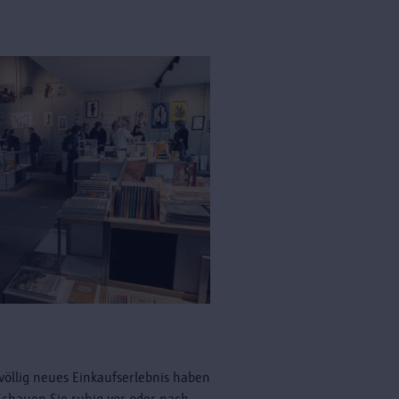
völlig neues Einkaufserlebnis haben
 Schauen Sie ruhig vor oder nach