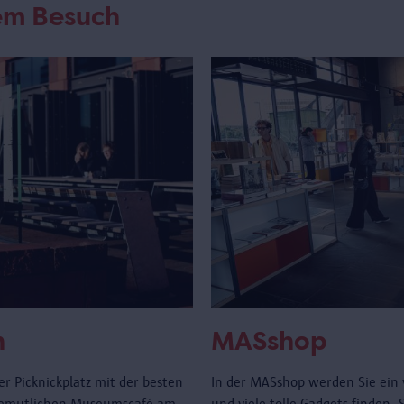
rem Besuch
n
MASshop
r Picknickplatz mit der besten
In der MASshop werden Sie ein 
gemütlichen Museumscafé am
und viele tolle Gadgets finden.