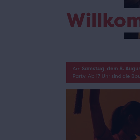
Willko
Am
Samstag, dem 8. Augu
Party. Ab 17 Uhr sind die B