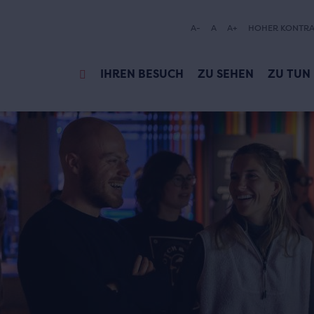
A-
A
A+
HOHER KONTRA
IHREN BESUCH
ZU SEHEN
ZU TUN