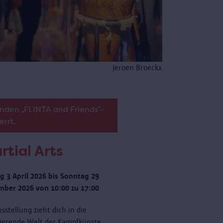
Jeroen Broeckx
nden „FLINTA and Friends“-
errt.
rtial Arts
ag 3 April 2026 bis Sonntag 29
ber 2026 von 10:00 zu 17:00
sstellung zieht dich in die
nierende Welt der Kampfkünste