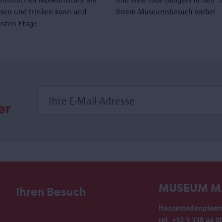
sen und trinken kann und
Ihrem Museumsbesuch vorbei.
rsten Etage.
er
MUSEUM M
Ihren Besuch
Hanzestedenplaats
tel. +32 3 338 44 0