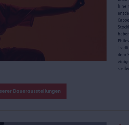
hinei
entde
Capoe
Stock
haben
Philo
Tradi
dem S
einig
stell
nserer Dauerausstellungen
St