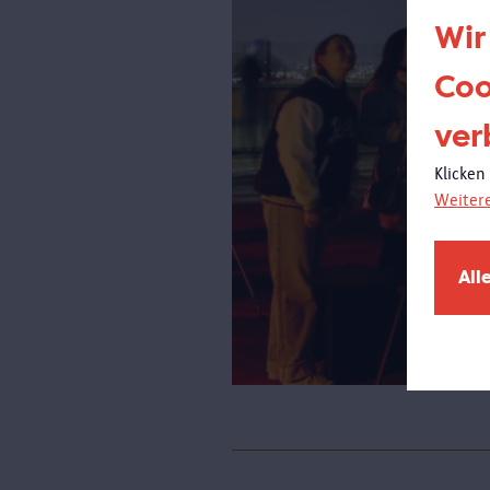
Wir
Coo
ver
Klicken
Weiter
All