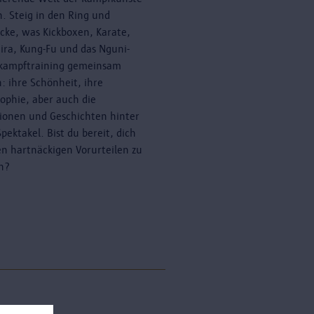
n. Steig in den Ring und
cke, was Kickboxen, Karate,
ira, Kung-Fu und das Nguni-
kampftraining gemeinsam
: ihre Schönheit, ihre
sophie, aber auch die
tionen und Geschichten hinter
pektakel. Bist du bereit, dich
en hartnäckigen Vorurteilen zu
en?
erne