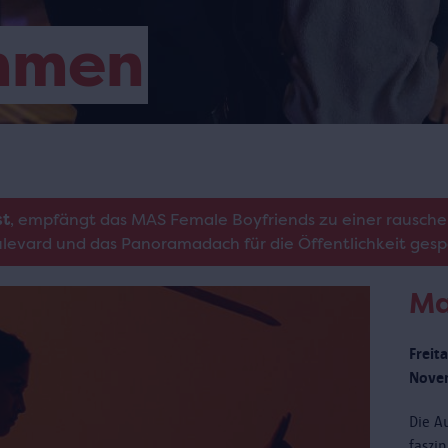
mmen
st
, empfängt das MAS Female Boyfriends zu einer rausche
oulevard und das Panoramadach für die Öffentlichkeit gesp
Ma
Freit
Novem
Die Au
faszi