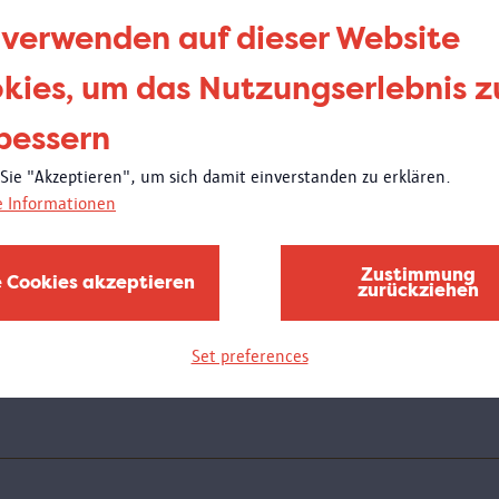
be
 verwenden auf dieser Website
de
kies, um das Nutzungserlebnis z
bessern
Donne
21:00
 Sie "Akzeptieren", um sich damit einverstanden zu erklären.
Wei
e Informationen
Am D
Schul
Zustimmung
e Cookies akzeptieren
zurückziehen
des M
bewun
wird 
Set preferences
stelle