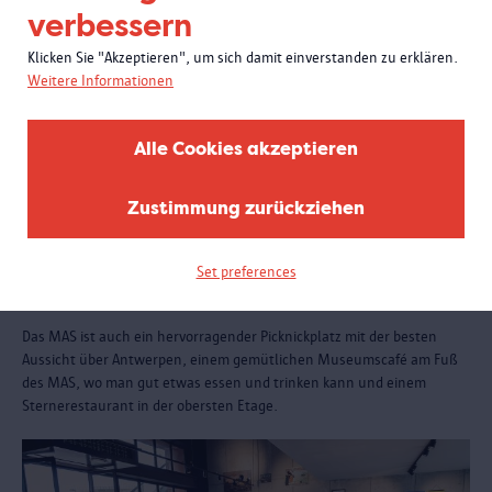
verbessern
Klicken Sie "Akzeptieren", um sich damit einverstanden zu erklären.
Weitere Informationen
Alle Cookies akzeptieren
Zustimmung zurückziehen
Set preferences
Essen und trinken
Das MAS ist auch ein hervorragender Picknickplatz mit der besten
Aussicht über Antwerpen, einem gemütlichen Museumscafé am Fuß
des MAS, wo man gut etwas essen und trinken kann und einem
Sternerestaurant in der obersten Etage.