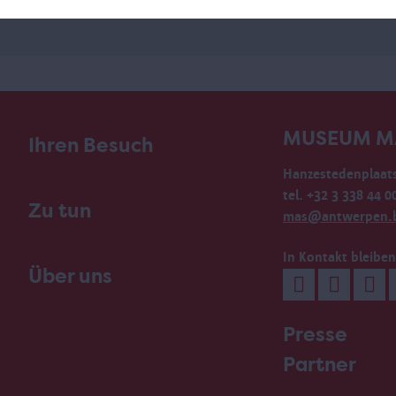
MUSEUM M
Ihren Besuch
Hanzestedenplaats
tel. +32 3 338 44 0
Zu tun
mas@antwerpen.
In Kontakt bleiben
Über uns
Presse
Partner