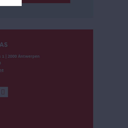
AS
 1 | 2000 Antwerpen
0
be