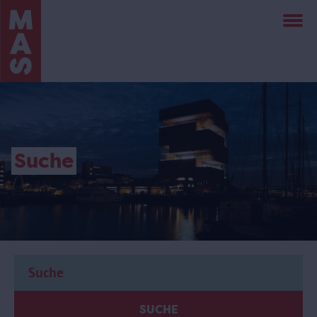
Direkt
zum
Inhalt
Suche
SUCHE