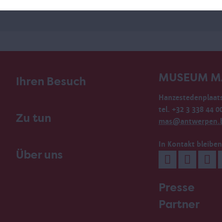
MUSEUM M
Ihren Besuch
Hanzestedenplaats
tel. +32 3 338 44 0
Zu tun
mas@antwerpen.
In Kontakt bleiben
Über uns
Presse
Partner