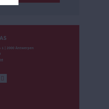
AS
 1 | 2000 Antwerpen
0
be