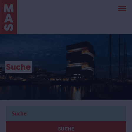
Direkt
zum
Inhalt
Suche
SUCHE