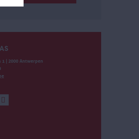
AS
 1 | 2000 Antwerpen
0
be