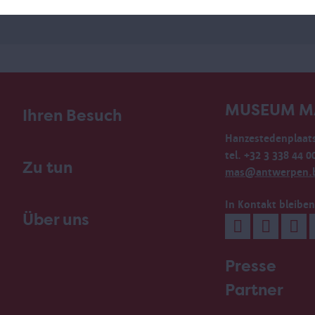
MUSEUM M
Ihren Besuch
Hanzestedenplaats
tel. +32 3 338 44 0
Zu tun
mas@antwerpen.
In Kontakt bleiben
Über uns
Presse
Partner