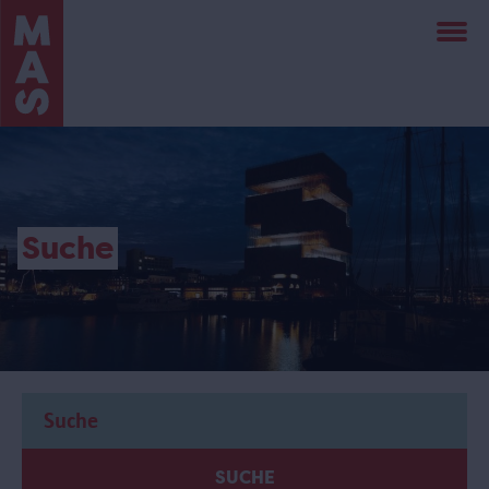
Direkt
zum
Inhalt
Suche
SUCHE