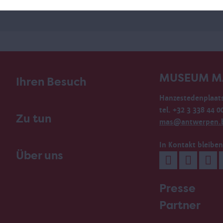
MUSEUM M
Ihren Besuch
Hanzestedenplaats
tel. +32 3 338 44 0
Zu tun
mas@antwerpen.
In Kontakt bleiben
Über uns
Presse
Partner