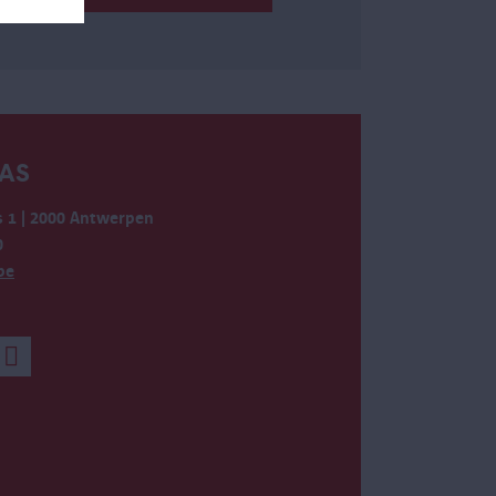
AS
 1 | 2000 Antwerpen
0
be