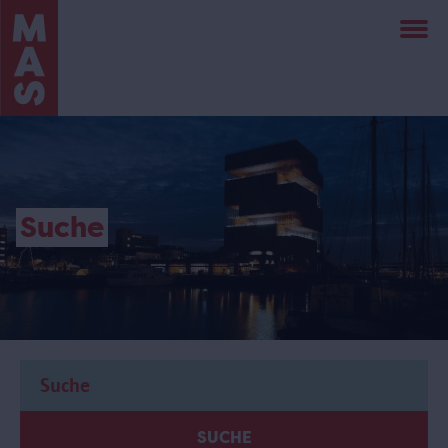
Direkt
zum
Inhalt
Suche
SUCHE