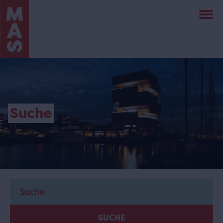
Direkt
zum
Inhalt
Suche
SUCHE