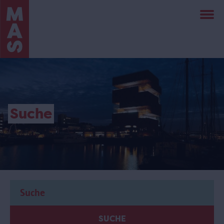
Direkt
zum
Inhalt
Suche
SUCHE