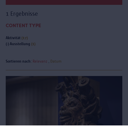
1 Ergebnisse
CONTENT TYPE
Aktivität
(17)
(-)
Ausstellung
(1)
Sortieren nach:
Relevanz
Datum