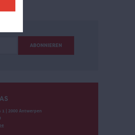
AS
 1 | 2000 Antwerpen
0
be