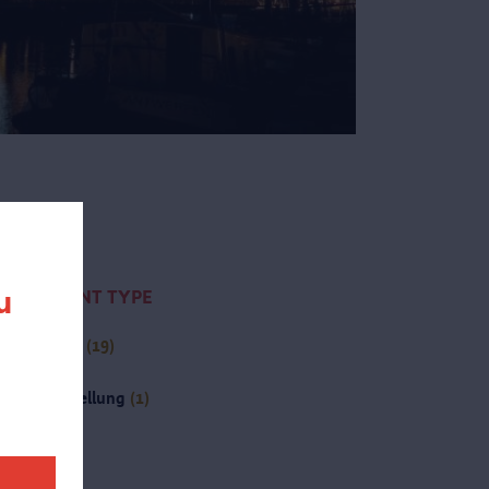
u
CONTENT TYPE
Aktivität
(19)
Seite
(1)
(-)
Ausstellung
(1)