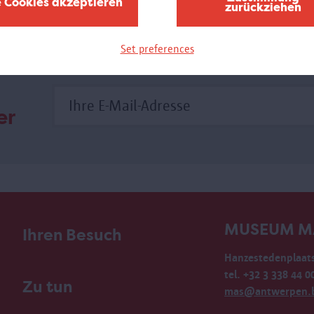
e Cookies akzeptieren
zurückziehen
Set preferences
er
MUSEUM M
Ihren Besuch
Hanzestedenplaats
tel. +32 3 338 44 0
Zu tun
mas@antwerpen.