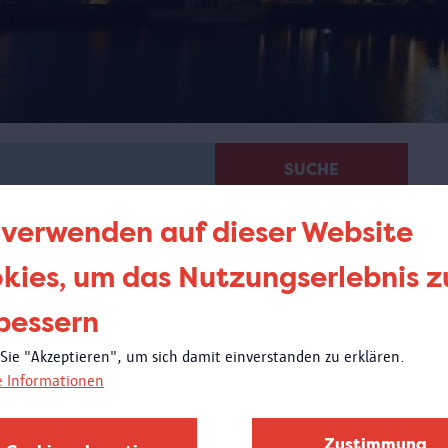
SUCHE
 verwenden auf dieser Website
kies, um das Nutzungserlebnis z
bessern
Von Vleeshuis zum MAS
 Sie "Akzeptieren", um sich damit einverstanden zu erklären.
e Informationen
Zustimmung