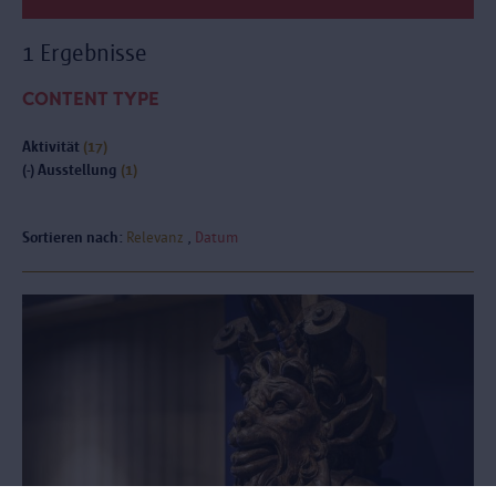
1 Ergebnisse
CONTENT TYPE
Aktivität
(17)
(-)
Ausstellung
(1)
Sortieren nach:
Relevanz
Datum