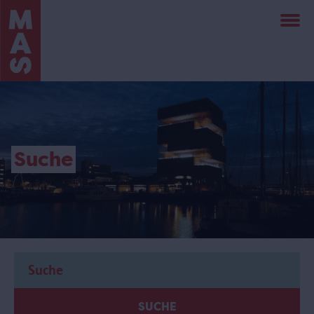
Direkt
zum
Inhalt
Suche
SUCHE