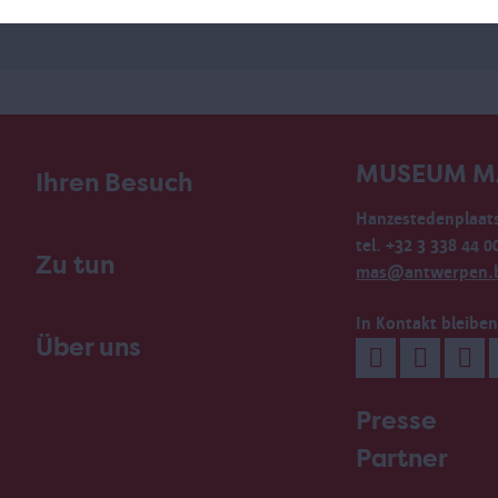
MUSEUM M
Ihren Besuch
Hanzestedenplaats
tel. +32 3 338 44 0
Zu tun
mas@antwerpen.
In Kontakt bleiben
Über uns
Presse
Partner