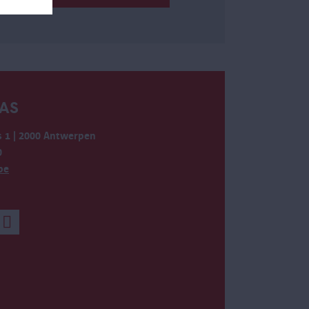
AS
 1 | 2000 Antwerpen
0
be