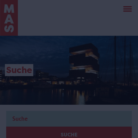
Direkt
zum
Inhalt
Suche
SUCHE