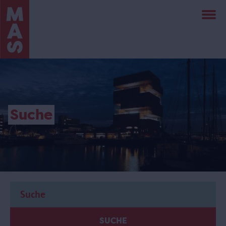
Direkt
zum
Inhalt
Suche
SUCHE