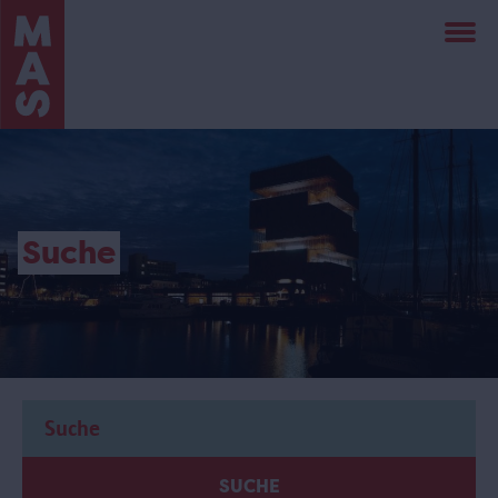
Direkt
zum
Inhalt
Suche
SUCHE