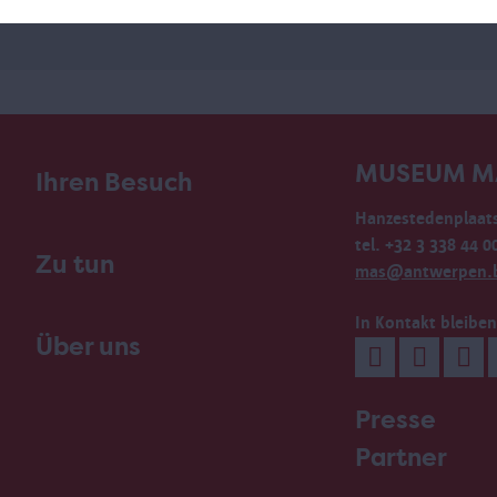
MUSEUM M
Ihren Besuch
Hanzestedenplaats
tel. +32 3 338 44 0
Zu tun
mas@antwerpen.
In Kontakt bleiben
Über uns
Presse
Partner