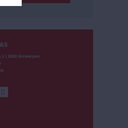
AS
 1 | 2000 Antwerpen
0
be