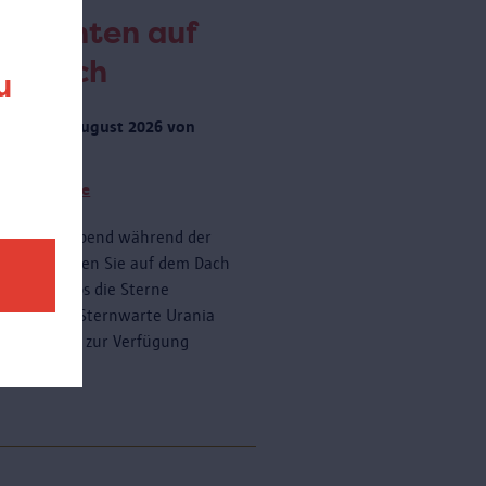
obachten auf
m Dach
u
rstag 20 August 2026 von
 zu 23:00
tere Termine
onnerstagabend während der
ferien können Sie auf dem Dach
AS kostenlos die Sterne
dern. Die Sternwarte Urania
ein Teleskop zur Verfügung
n.