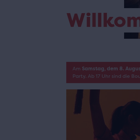
Willko
Am
Samstag, dem 8. Augu
Party. Ab 17 Uhr sind die B