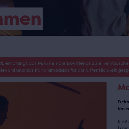
mmen
st
, empfängt das MAS Female Boyfriends zu einer rausche
oulevard und das Panoramadach für die Öffentlichkeit gesp
Ma
Freit
Novem
Die Au
faszi