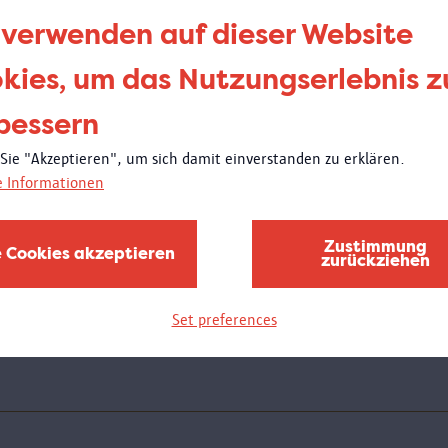
be
 verwenden auf dieser Website
de
kies, um das Nutzungserlebnis z
bessern
Donne
21:00
 Sie "Akzeptieren", um sich damit einverstanden zu erklären.
Wei
e Informationen
Am D
Schul
Zustimmung
e Cookies akzeptieren
zurückziehen
des M
bewun
wird 
Set preferences
stelle