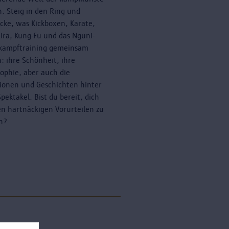
n. Steig in den Ring und
cke, was Kickboxen, Karate,
ira, Kung-Fu und das Nguni-
kampftraining gemeinsam
: ihre Schönheit, ihre
sophie, aber auch die
tionen und Geschichten hinter
pektakel. Bist du bereit, dich
en hartnäckigen Vorurteilen zu
en?
erne