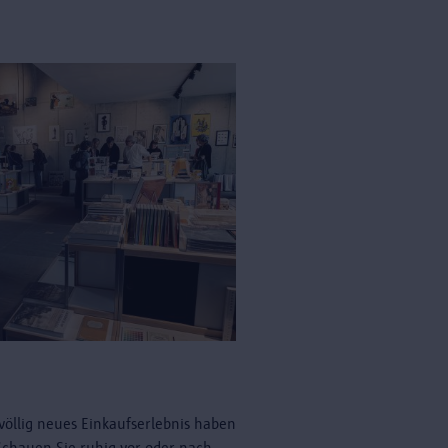
völlig neues Einkaufserlebnis haben
 Schauen Sie ruhig vor oder nach