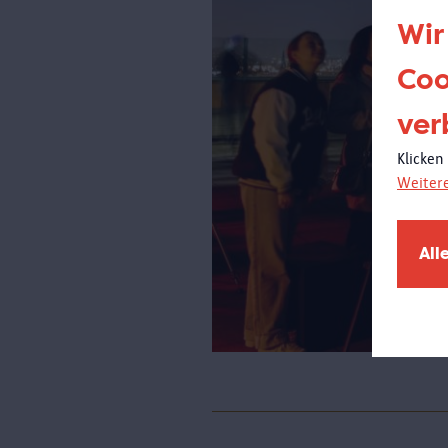
Wir
Coo
ver
Klicken
Weiter
All