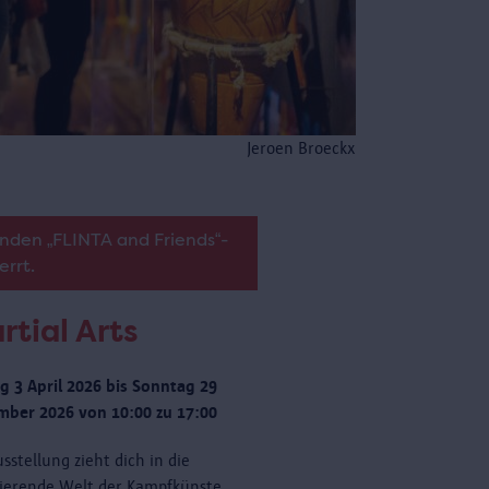
Jeroen Broeckx
nden „FLINTA and Friends“-
errt.
rtial Arts
ag 3 April 2026 bis Sonntag 29
ber 2026 von 10:00 zu 17:00
sstellung zieht dich in die
nierende Welt der Kampfkünste