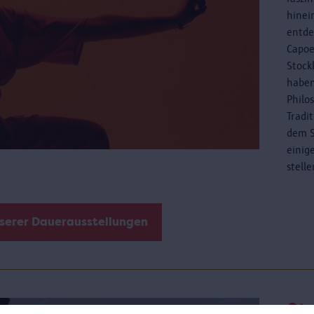
hinei
entde
Capoe
Stock
haben
Philo
Tradi
dem S
einig
stell
nserer Dauerausstellungen
St