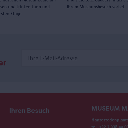
sen und trinken kann und
Ihrem Museumsbesuch vorbei.
rsten Etage.
er
MUSEUM M
Ihren Besuch
Hanzestedenplaats
tel. +32 3 338 44 0