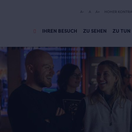
A-
A
A+
HOHER KONTRA
IHREN BESUCH
ZU SEHEN
ZU TUN