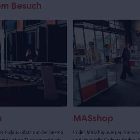
rem Besuch
n
MASshop
r Picknickplatz mit der besten
In der MASshop werden Sie ein 
gemütlichen Museumscafé am
und viele tolle Gadgets finden.