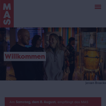
Direkt
zum
Inhalt
Willkommen
Jeroen Broeckx
Am
Samstag, dem 8. August
, empfängt das MAS