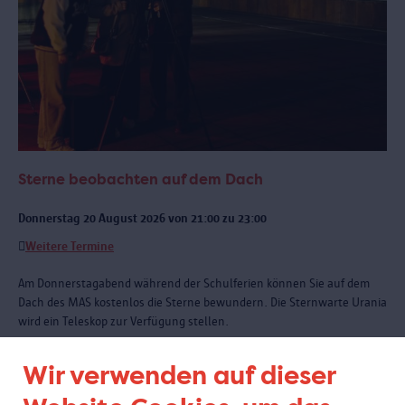
Sterne beobachten auf dem Dach
Donnerstag 20 August 2026 von 21:00 zu 23:00
Weitere Termine
Am Donnerstagabend während der Schulferien können Sie auf dem
Dach des MAS kostenlos die Sterne bewundern. Die Sternwarte Urania
wird ein Teleskop zur Verfügung stellen.
Wir verwenden auf dieser