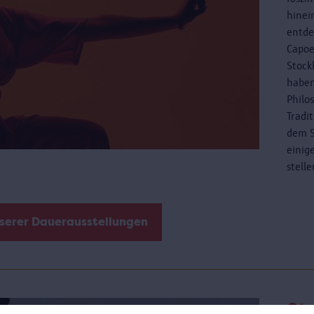
hinei
entde
Capoe
Stock
haben
Philo
Tradi
dem S
einig
stell
nserer Dauerausstellungen
St