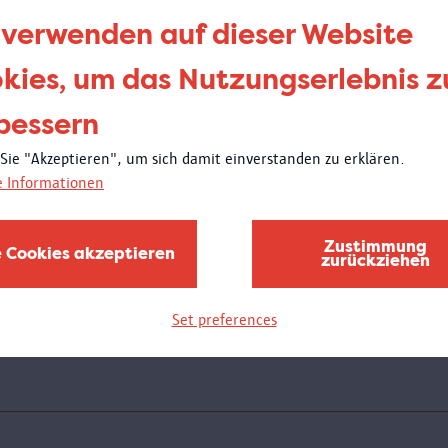
be
 verwenden auf dieser Website
de
kies, um das Nutzungserlebnis z
bessern
Donne
21:00
 Sie "Akzeptieren", um sich damit einverstanden zu erklären.
Wei
e Informationen
Am D
Schul
Zustimmung
e Cookies akzeptieren
zurückziehen
des M
bewun
wird 
Set preferences
stelle