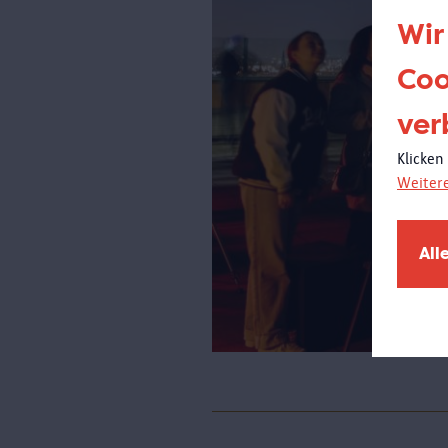
Wir
Coo
ver
Klicken
Weiter
All