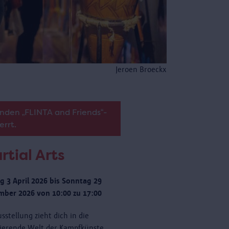
Jeroen Broeckx
nden „FLINTA and Friends“-
errt.
rtial Arts
ag 3 April 2026 bis Sonntag 29
ber 2026 von 10:00 zu 17:00
sstellung zieht dich in die
nierende Welt der Kampfkünste