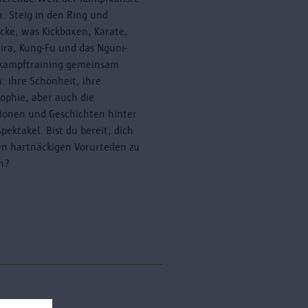
n. Steig in den Ring und
cke, was Kickboxen, Karate,
ira, Kung-Fu und das Nguni-
kampftraining gemeinsam
: ihre Schönheit, ihre
sophie, aber auch die
tionen und Geschichten hinter
pektakel. Bist du bereit, dich
en hartnäckigen Vorurteilen zu
en?
erne