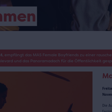
mmen
st
, empfängt das MAS Female Boyfriends zu einer rausche
oulevard und das Panoramadach für die Öffentlichkeit gesp
Ma
Freit
Novem
Die Au
faszi