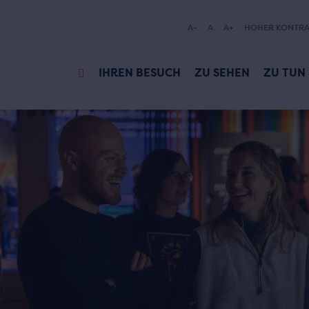
A-
A
A+
HOHER KONTRA
IHREN BESUCH
ZU SEHEN
ZU TUN