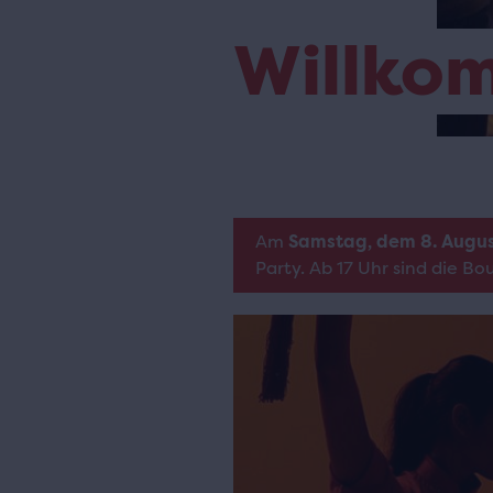
Willko
Am
Samstag, dem 8. Augu
Party. Ab 17 Uhr sind die B