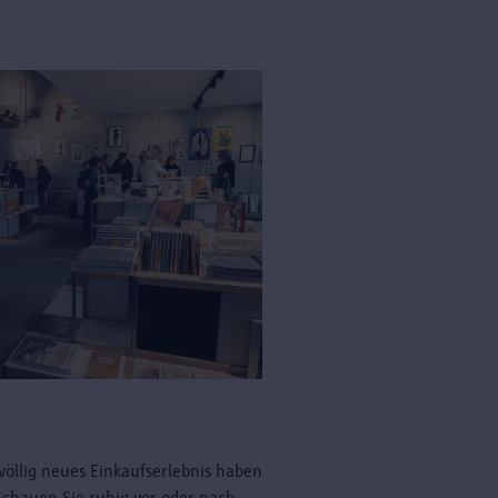
völlig neues Einkaufserlebnis haben
 Schauen Sie ruhig vor oder nach