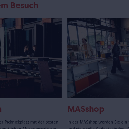
rem Besuch
n
MASshop
r Picknickplatz mit der besten
In der MASshop werden Sie ein 
gemütlichen Museumscafé am
und viele tolle Gadgets finden.