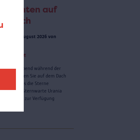
obachten auf
m Dach
u
rstag 20 August 2026 von
 zu 23:00
tere Termine
onnerstagabend während der
ferien können Sie auf dem Dach
AS kostenlos die Sterne
dern. Die Sternwarte Urania
ein Teleskop zur Verfügung
n.