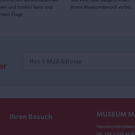
sen und trinken kann und
Ihrem Museumsbesuch vorbei.
rsten Etage.
er
MUSEUM M
Ihren Besuch
Hanzestedenplaats
tel. +32 3 338 44 0