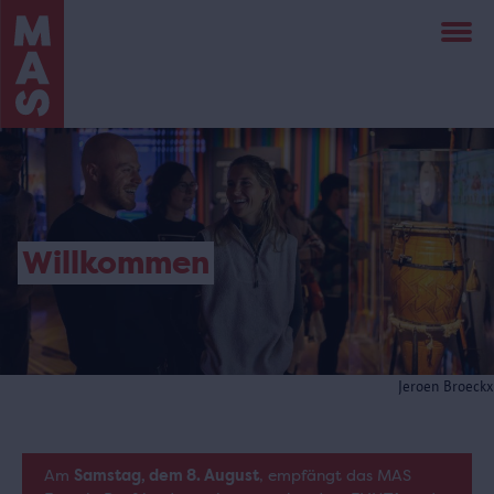
Direkt
zum
Inhalt
Willkommen
Jeroen Broeckx
Am
Samstag, dem 8. August
, empfängt das MAS