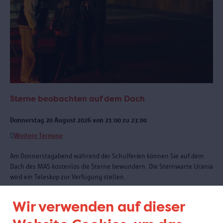
Sterne beobachten auf dem Dach
Donnerstag 20 August 2026 von 21:00 zu 23:00
Weitere Termine
Am Donnerstagabend während der Schulferien können Sie auf dem
Dach des MAS kostenlos die Sterne bewundern. Die Sternwarte Urania
wird ein Teleskop zur Verfügung stellen.
Wir verwenden auf dieser