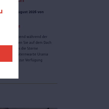
u
rstag 20 August 2026 von
 zu 23:00
tere Termine
onnerstagabend während der
ferien können Sie auf dem Dach
AS kostenlos die Sterne
dern. Die Sternwarte Urania
ein Teleskop zur Verfügung
n.