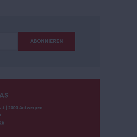
AS
 1 | 2000 Antwerpen
0
be