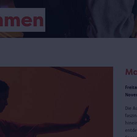
mmen
Ma
Freit
Novem
Die Au
faszi
hinei
entde