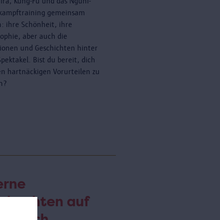
ira, Kung-Fu und das Nguni-
kampftraining gemeinsam
: ihre Schönheit, ihre
sophie, aber auch die
tionen und Geschichten hinter
pektakel. Bist du bereit, dich
en hartnäckigen Vorurteilen zu
en?
erne
obachten auf
m Dach