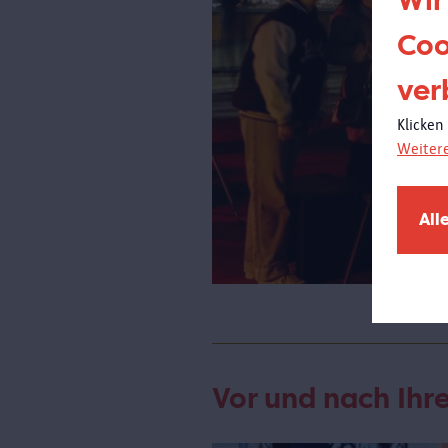
Wir
Coo
ver
Klicken
Weiter
All
Vor und nach Ih