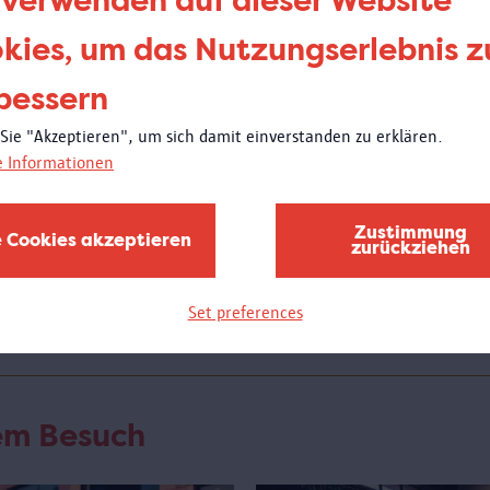
 verwenden auf dieser Website
kies, um das Nutzungserlebnis z
Donne
21:00
bessern
Wei
 Sie "Akzeptieren", um sich damit einverstanden zu erklären.
e Informationen
Am D
Schul
des M
Zustimmung
e Cookies akzeptieren
bewun
zurückziehen
wird 
stelle
Set preferences
rem Besuch