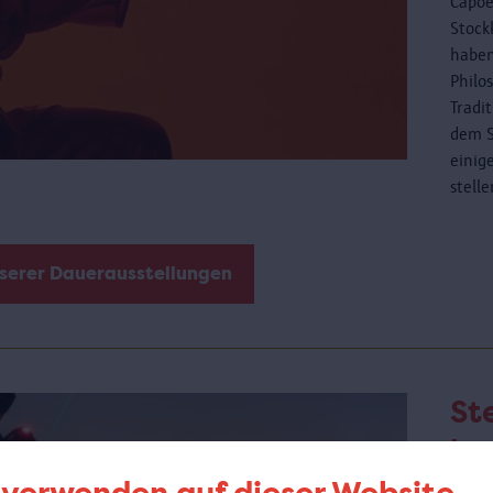
Capoe
Stock
haben
Philo
Tradi
dem S
einig
stell
nserer Dauerausstellungen
St
be
de