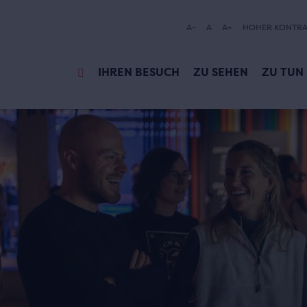
A-
A
A+
HOHER KONTRA
IHREN BESUCH
ZU SEHEN
ZU TUN