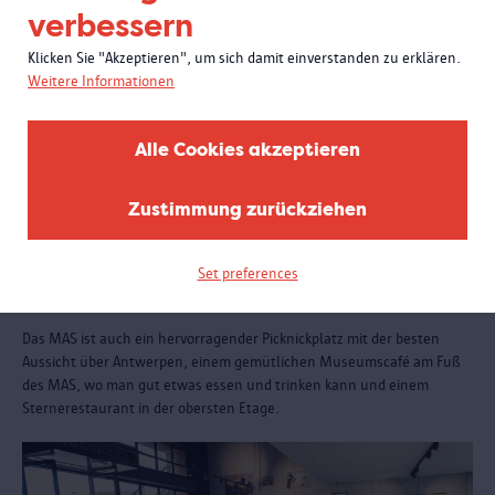
verbessern
Klicken Sie "Akzeptieren", um sich damit einverstanden zu erklären.
Weitere Informationen
Alle Cookies akzeptieren
Zustimmung zurückziehen
Set preferences
Essen und trinken
Das MAS ist auch ein hervorragender Picknickplatz mit der besten
Aussicht über Antwerpen, einem gemütlichen Museumscafé am Fuß
des MAS, wo man gut etwas essen und trinken kann und einem
Sternerestaurant in der obersten Etage.