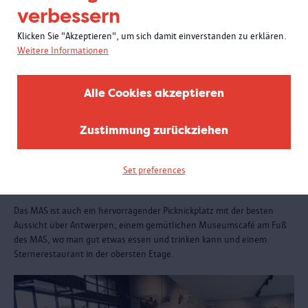
verbessern
Klicken Sie "Akzeptieren", um sich damit einverstanden zu erklären.
Weitere Informationen
Alle Cookies akzeptieren
Zustimmung zurückziehen
Set preferences
Essen und trinken
Das MAS ist auch ein hervorragender Picknickplatz mit der besten
Aussicht über Antwerpen, einem gemütlichen Museumscafé am Fuß
des MAS, wo man gut etwas essen und trinken kann und einem
Sternerestaurant in der obersten Etage.