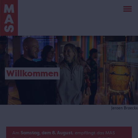
Direkt
zum
Inhalt
Willkommen
Jeroen Broeckx
Am
Samstag, dem 8. August
, empfängt das MAS