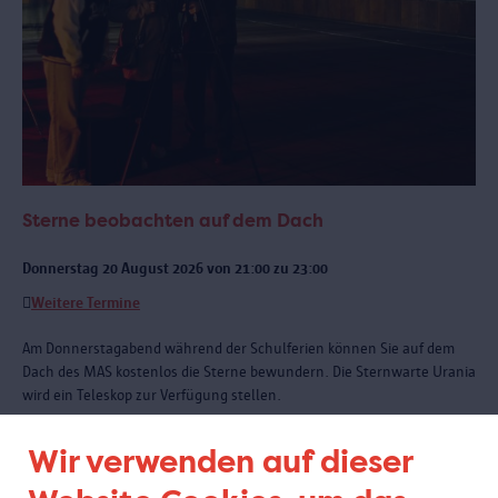
Sterne beobachten auf dem Dach
Donnerstag 20 August 2026 von 21:00 zu 23:00
Weitere Termine
Am Donnerstagabend während der Schulferien können Sie auf dem
Dach des MAS kostenlos die Sterne bewundern. Die Sternwarte Urania
wird ein Teleskop zur Verfügung stellen.
Wir verwenden auf dieser